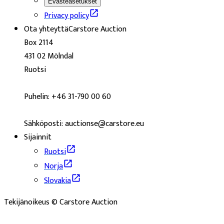
Evästeasetukset
Privacy policy
Ota yhteyttä
Carstore Auction
Box 2114
431 02 Mölndal
Ruotsi
Puhelin: +46 31-790 00 60
Sähköposti: auctionse@carstore.eu
Sijainnit
Ruotsi
Norja
Slovakia
Tekijänoikeus © Carstore Auction