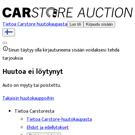
Tietoa Carstore huutokaupasta
Luo tili
Kirjaudu sisään
Sinun täytyy olla kirjautuneena sisään voidaksesi tehdä
tarjouksia
Huutoa ei löytynyt
Auto on myyty tai poistettu.
Takaisin huutokauppoihin
Tietoa Carstoresta
Tietoa Carstore-huutokaupasta
Ehdot ja edellytykset