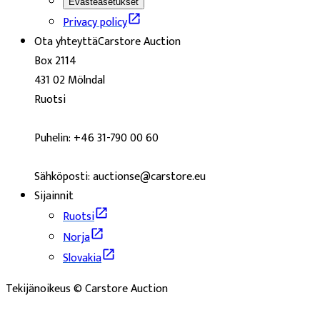
Evästeasetukset
Privacy policy
Ota yhteyttä
Carstore Auction
Box 2114
431 02 Mölndal
Ruotsi
Puhelin: +46 31-790 00 60
Sähköposti: auctionse@carstore.eu
Sijainnit
Ruotsi
Norja
Slovakia
Tekijänoikeus © Carstore Auction