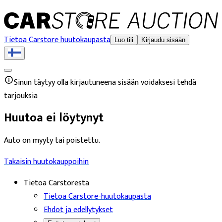
Tietoa Carstore huutokaupasta
Luo tili
Kirjaudu sisään
Sinun täytyy olla kirjautuneena sisään voidaksesi tehdä
tarjouksia
Huutoa ei löytynyt
Auto on myyty tai poistettu.
Takaisin huutokauppoihin
Tietoa Carstoresta
Tietoa Carstore-huutokaupasta
Ehdot ja edellytykset