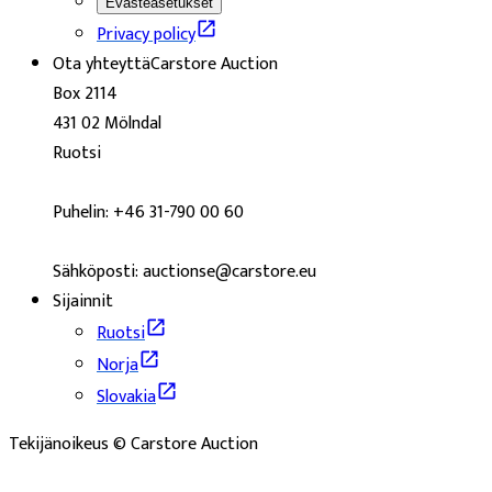
Evästeasetukset
Privacy policy
Ota yhteyttä
Carstore Auction
Box 2114
431 02 Mölndal
Ruotsi
Puhelin: +46 31-790 00 60
Sähköposti: auctionse@carstore.eu
Sijainnit
Ruotsi
Norja
Slovakia
Tekijänoikeus © Carstore Auction