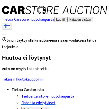
Tietoa Carstore huutokaupasta
Luo tili
Kirjaudu sisään
Sinun täytyy olla kirjautuneena sisään voidaksesi tehdä
tarjouksia
Huutoa ei löytynyt
Auto on myyty tai poistettu.
Takaisin huutokauppoihin
Tietoa Carstoresta
Tietoa Carstore-huutokaupasta
Ehdot ja edellytykset