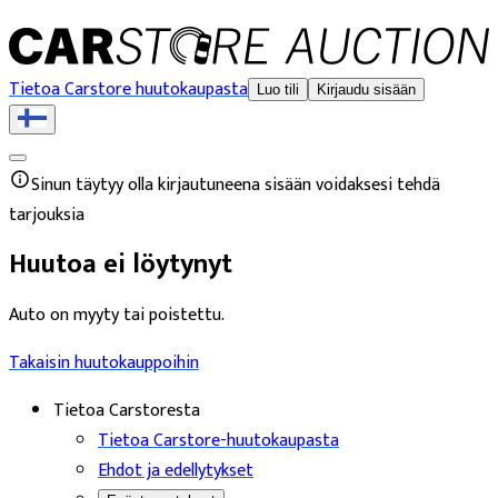
Tietoa Carstore huutokaupasta
Luo tili
Kirjaudu sisään
Sinun täytyy olla kirjautuneena sisään voidaksesi tehdä
tarjouksia
Huutoa ei löytynyt
Auto on myyty tai poistettu.
Takaisin huutokauppoihin
Tietoa Carstoresta
Tietoa Carstore-huutokaupasta
Ehdot ja edellytykset