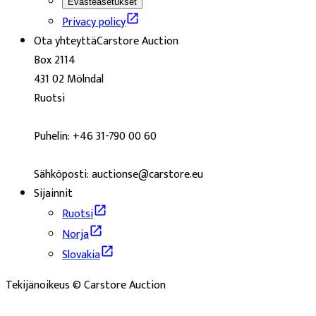
Evästeasetukset
Privacy policy
Ota yhteyttä
Carstore Auction
Box 2114
431 02 Mölndal
Ruotsi
Puhelin: +46 31-790 00 60
Sähköposti: auctionse@carstore.eu
Sijainnit
Ruotsi
Norja
Slovakia
Tekijänoikeus © Carstore Auction