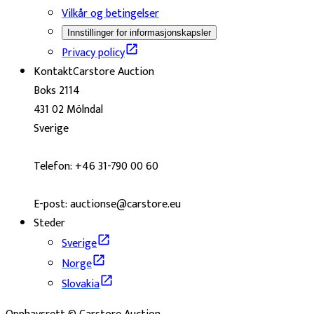
Vilkår og betingelser
Innstillinger for informasjonskapsler
Privacy policy
Kontakt
Carstore Auction
Boks 2114
431 02 Mölndal
Sverige
Telefon: +46 31-790 00 60
E-post: auctionse@carstore.eu
Steder
Sverige
Norge
Slovakia