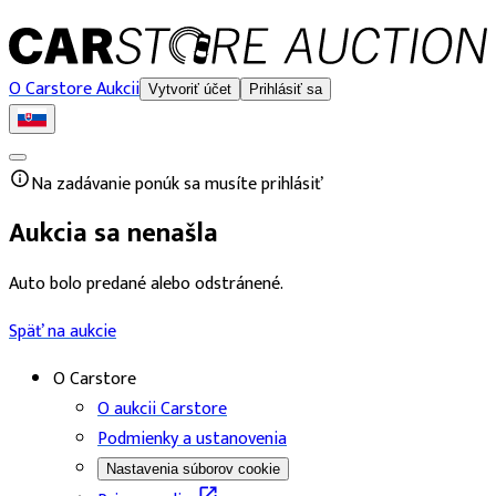
O Carstore Aukcii
Vytvoriť účet
Prihlásiť sa
Na zadávanie ponúk sa musíte prihlásiť
Aukcia sa nenašla
Auto bolo predané alebo odstránené.
Späť na aukcie
O Carstore
O aukcii Carstore
Podmienky a ustanovenia
Nastavenia súborov cookie