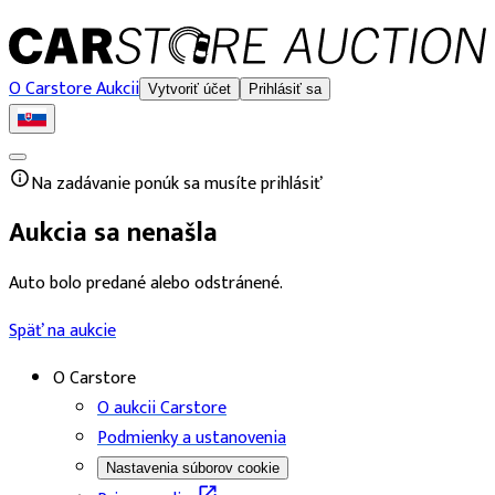
O Carstore Aukcii
Vytvoriť účet
Prihlásiť sa
Na zadávanie ponúk sa musíte prihlásiť
Aukcia sa nenašla
Auto bolo predané alebo odstránené.
Späť na aukcie
O Carstore
O aukcii Carstore
Podmienky a ustanovenia
Nastavenia súborov cookie