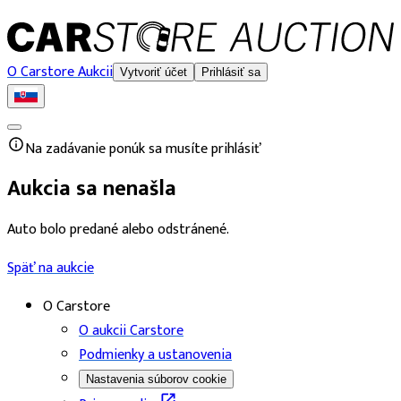
O Carstore Aukcii
Vytvoriť účet
Prihlásiť sa
Na zadávanie ponúk sa musíte prihlásiť
Aukcia sa nenašla
Auto bolo predané alebo odstránené.
Späť na aukcie
O Carstore
O aukcii Carstore
Podmienky a ustanovenia
Nastavenia súborov cookie