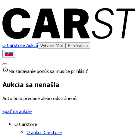
O Carstore Aukcii
Vytvoriť účet
Prihlásiť sa
Na zadávanie ponúk sa musíte prihlásiť
Aukcia sa nenašla
Auto bolo predané alebo odstránené.
Späť na aukcie
O Carstore
O aukcii Carstore