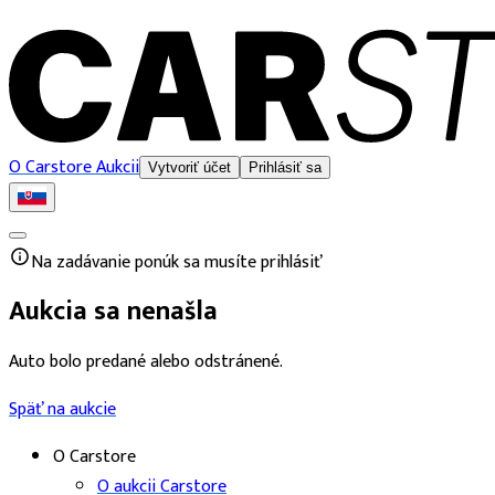
O Carstore Aukcii
Vytvoriť účet
Prihlásiť sa
Na zadávanie ponúk sa musíte prihlásiť
Aukcia sa nenašla
Auto bolo predané alebo odstránené.
Späť na aukcie
O Carstore
O aukcii Carstore