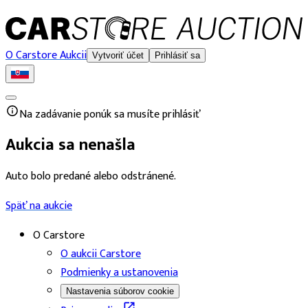
O Carstore Aukcii
Vytvoriť účet
Prihlásiť sa
Na zadávanie ponúk sa musíte prihlásiť
Aukcia sa nenašla
Auto bolo predané alebo odstránené.
Späť na aukcie
O Carstore
O aukcii Carstore
Podmienky a ustanovenia
Nastavenia súborov cookie