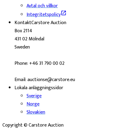
Avtal och villkor
Integritetspolicy
Kontakt
Carstore Auction
Box 2114
431 02 Mölndal
Sweden
Phone: +46 31 790 00 02
Email: auctionse@carstore.eu
Lokala anläggningssidor
Sverige
Norge
Slovakien
Copyright © Carstore Auction