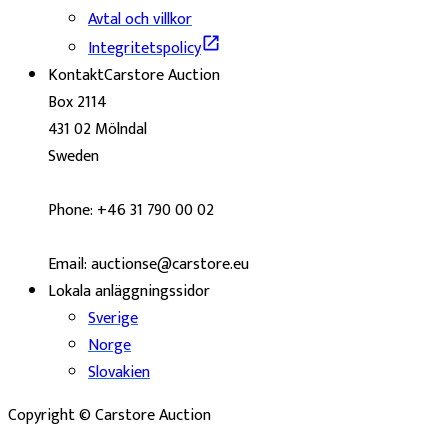
Avtal och villkor
Integritetspolicy
Kontakt
Carstore Auction
Box 2114
431 02 Mölndal
Sweden
Phone: +46 31 790 00 02
Email: auctionse@carstore.eu
Lokala anläggningssidor
Sverige
Norge
Slovakien
Copyright © Carstore Auction