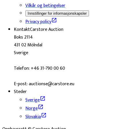
Vilkår og betingelser
Innstillinger for informasjonskapsler
Privacy policy
Kontakt
Carstore Auction
Boks 2114
431 02 Mölndal
Sverige
Telefon: +46 31-790 00 60
E-post: auctionse@carstore.eu
Steder
Sverige
Norge
Slovakia