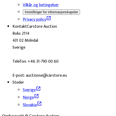
Vilkår og betingelser
Innstillinger for informasjonskapsler
Privacy policy
Kontakt
Carstore Auction
Boks 2114
431 02 Mölndal
Sverige
Telefon: +46 31-790 00 60
E-post: auctionse@carstore.eu
Steder
Sverige
Norge
Slovakia