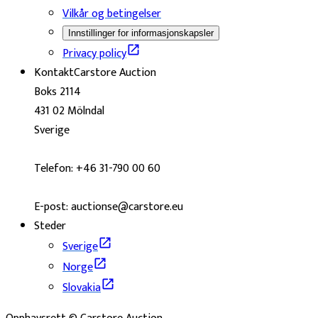
Vilkår og betingelser
Innstillinger for informasjonskapsler
Privacy policy
Kontakt
Carstore Auction
Boks 2114
431 02 Mölndal
Sverige
Telefon: +46 31-790 00 60
E-post: auctionse@carstore.eu
Steder
Sverige
Norge
Slovakia