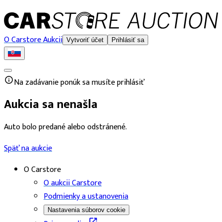
O Carstore Aukcii
Vytvoriť účet
Prihlásiť sa
Na zadávanie ponúk sa musíte prihlásiť
Aukcia sa nenašla
Auto bolo predané alebo odstránené.
Späť na aukcie
O Carstore
O aukcii Carstore
Podmienky a ustanovenia
Nastavenia súborov cookie