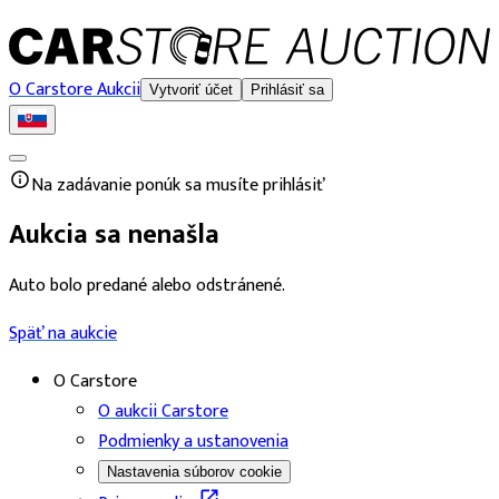
O Carstore Aukcii
Vytvoriť účet
Prihlásiť sa
Na zadávanie ponúk sa musíte prihlásiť
Aukcia sa nenašla
Auto bolo predané alebo odstránené.
Späť na aukcie
O Carstore
O aukcii Carstore
Podmienky a ustanovenia
Nastavenia súborov cookie