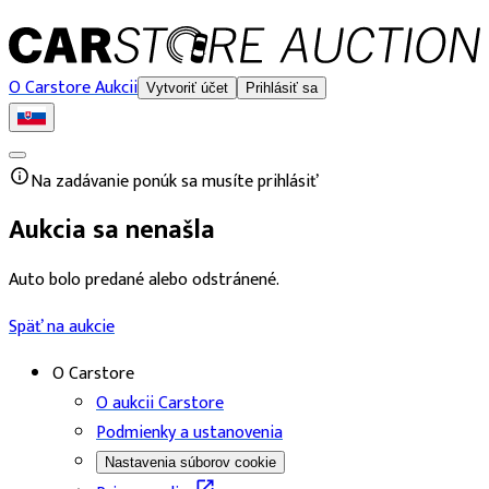
O Carstore Aukcii
Vytvoriť účet
Prihlásiť sa
Na zadávanie ponúk sa musíte prihlásiť
Aukcia sa nenašla
Auto bolo predané alebo odstránené.
Späť na aukcie
O Carstore
O aukcii Carstore
Podmienky a ustanovenia
Nastavenia súborov cookie