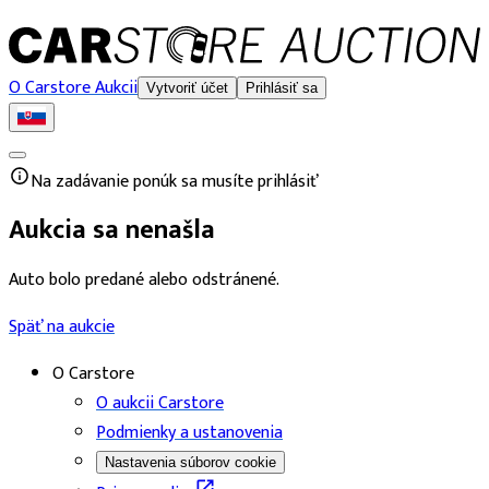
O Carstore Aukcii
Vytvoriť účet
Prihlásiť sa
Na zadávanie ponúk sa musíte prihlásiť
Aukcia sa nenašla
Auto bolo predané alebo odstránené.
Späť na aukcie
O Carstore
O aukcii Carstore
Podmienky a ustanovenia
Nastavenia súborov cookie