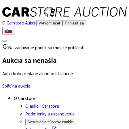
O Carstore Aukcii
Vytvoriť účet
Prihlásiť sa
Na zadávanie ponúk sa musíte prihlásiť
Aukcia sa nenašla
Auto bolo predané alebo odstránené.
Späť na aukcie
O Carstore
O aukcii Carstore
Podmienky a ustanovenia
Nastavenia súborov cookie