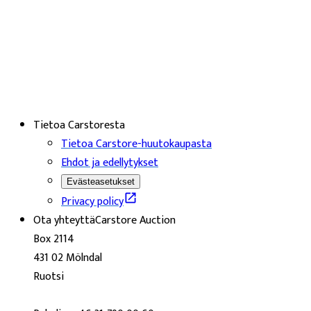
Tietoa Carstoresta
Tietoa Carstore-huutokaupasta
Ehdot ja edellytykset
Evästeasetukset
Privacy policy
Ota yhteyttä
Carstore Auction
Box 2114
431 02 Mölndal
Ruotsi