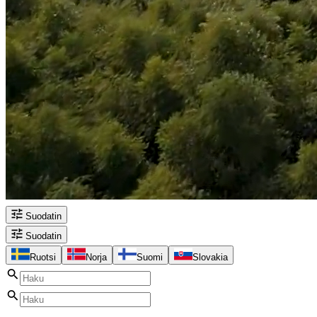
Suodatin
Suodatin
Ruotsi
Norja
Suomi
Slovakia