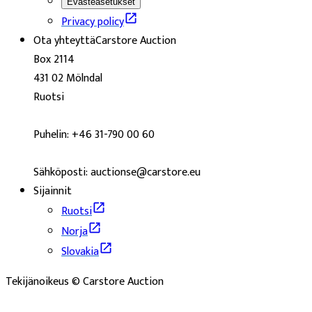
Evästeasetukset
Privacy policy
Ota yhteyttä
Carstore Auction
Box 2114
431 02 Mölndal
Ruotsi
Puhelin: +46 31-790 00 60
Sähköposti: auctionse@carstore.eu
Sijainnit
Ruotsi
Norja
Slovakia
Tekijänoikeus © Carstore Auction