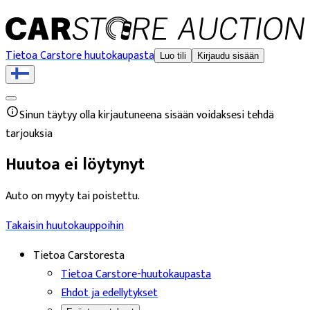
Tietoa Carstore huutokaupasta
Luo tili
Kirjaudu sisään
Sinun täytyy olla kirjautuneena sisään voidaksesi tehdä
tarjouksia
Huutoa ei löytynyt
Auto on myyty tai poistettu.
Takaisin huutokauppoihin
Tietoa Carstoresta
Tietoa Carstore-huutokaupasta
Ehdot ja edellytykset