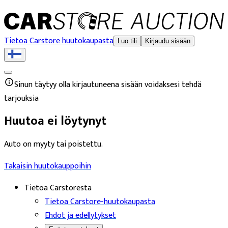
Tietoa Carstore huutokaupasta
Luo tili
Kirjaudu sisään
Sinun täytyy olla kirjautuneena sisään voidaksesi tehdä
tarjouksia
Huutoa ei löytynyt
Auto on myyty tai poistettu.
Takaisin huutokauppoihin
Tietoa Carstoresta
Tietoa Carstore-huutokaupasta
Ehdot ja edellytykset