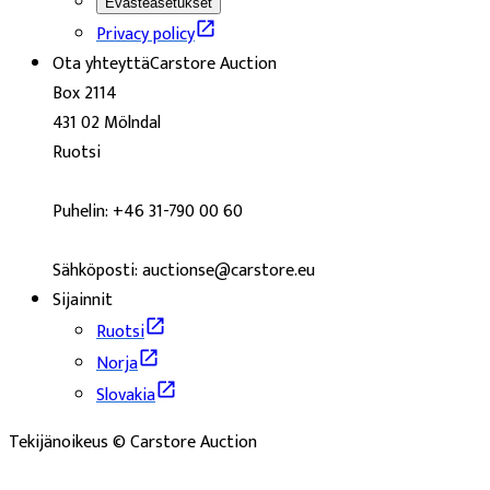
Evästeasetukset
Privacy policy
Ota yhteyttä
Carstore Auction
Box 2114
431 02 Mölndal
Ruotsi
Puhelin: +46 31-790 00 60
Sähköposti: auctionse@carstore.eu
Sijainnit
Ruotsi
Norja
Slovakia
Tekijänoikeus © Carstore Auction