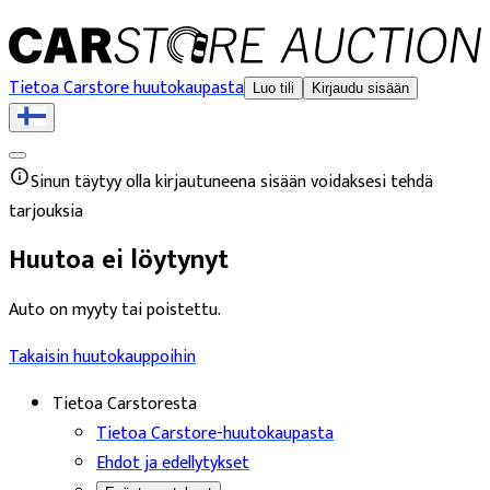
Tietoa Carstore huutokaupasta
Luo tili
Kirjaudu sisään
Sinun täytyy olla kirjautuneena sisään voidaksesi tehdä
tarjouksia
Huutoa ei löytynyt
Auto on myyty tai poistettu.
Takaisin huutokauppoihin
Tietoa Carstoresta
Tietoa Carstore-huutokaupasta
Ehdot ja edellytykset