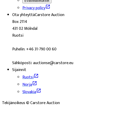
Evästeasetukset
Privacy policy
Ota yhteyttä
Carstore Auction
Box 2114
431 02 Mölndal
Ruotsi
Puhelin: +46 31-790 00 60
Sähköposti: auctionse@carstore.eu
Sijainnit
Ruotsi
Norja
Slovakia
Tekijänoikeus © Carstore Auction