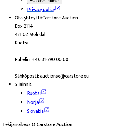
Evästeasetukset
Privacy policy
Ota yhteyttä
Carstore Auction
Box 2114
431 02 Mölndal
Ruotsi
Puhelin: +46 31-790 00 60
Sähköposti: auctionse@carstore.eu
Sijainnit
Ruotsi
Norja
Slovakia
Tekijänoikeus © Carstore Auction