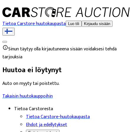
Tietoa Carstore huutokaupasta
Luo tili
Kirjaudu sisään
Sinun täytyy olla kirjautuneena sisään voidaksesi tehdä
tarjouksia
Huutoa ei löytynyt
Auto on myyty tai poistettu.
Takaisin huutokauppoihin
Tietoa Carstoresta
Tietoa Carstore-huutokaupasta
Ehdot ja edellytykset