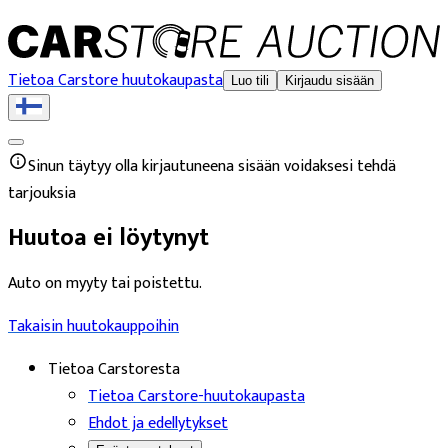
Tietoa Carstore huutokaupasta
Luo tili
Kirjaudu sisään
Sinun täytyy olla kirjautuneena sisään voidaksesi tehdä
tarjouksia
Huutoa ei löytynyt
Auto on myyty tai poistettu.
Takaisin huutokauppoihin
Tietoa Carstoresta
Tietoa Carstore-huutokaupasta
Ehdot ja edellytykset