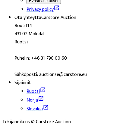
Evästeasetukset
Privacy policy
Ota yhteyttä
Carstore Auction
Box 2114
431 02 Mölndal
Ruotsi
Puhelin: +46 31-790 00 60
Sähköposti: auctionse@carstore.eu
Sijainnit
Ruotsi
Norja
Slovakia
Tekijänoikeus © Carstore Auction