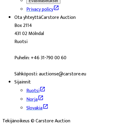
Evästeasetukset
Privacy policy
Ota yhteyttä
Carstore Auction
Box 2114
431 02 Mölndal
Ruotsi
Puhelin: +46 31-790 00 60
Sähköposti: auctionse@carstore.eu
Sijainnit
Ruotsi
Norja
Slovakia
Tekijänoikeus © Carstore Auction