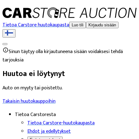
Tietoa Carstore huutokaupasta
Luo tili
Kirjaudu sisään
Sinun täytyy olla kirjautuneena sisään voidaksesi tehdä
tarjouksia
Huutoa ei löytynyt
Auto on myyty tai poistettu.
Takaisin huutokauppoihin
Tietoa Carstoresta
Tietoa Carstore-huutokaupasta
Ehdot ja edellytykset