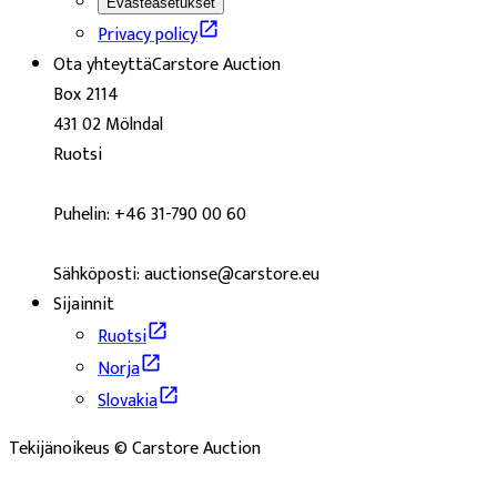
Evästeasetukset
Privacy policy
Ota yhteyttä
Carstore Auction
Box 2114
431 02 Mölndal
Ruotsi
Puhelin: +46 31-790 00 60
Sähköposti: auctionse@carstore.eu
Sijainnit
Ruotsi
Norja
Slovakia
Tekijänoikeus © Carstore Auction