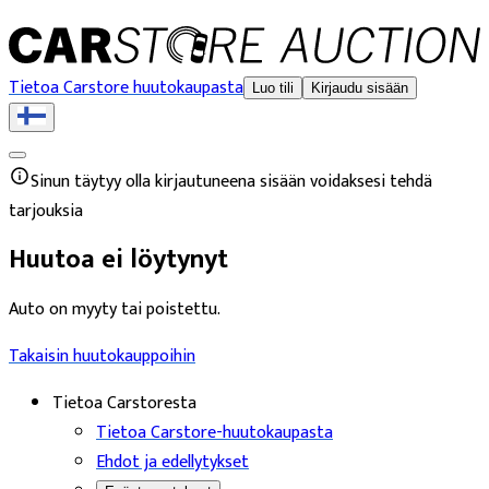
Tietoa Carstore huutokaupasta
Luo tili
Kirjaudu sisään
Sinun täytyy olla kirjautuneena sisään voidaksesi tehdä
tarjouksia
Huutoa ei löytynyt
Auto on myyty tai poistettu.
Takaisin huutokauppoihin
Tietoa Carstoresta
Tietoa Carstore-huutokaupasta
Ehdot ja edellytykset