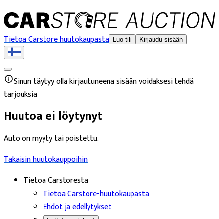
Tietoa Carstore huutokaupasta
Luo tili
Kirjaudu sisään
Sinun täytyy olla kirjautuneena sisään voidaksesi tehdä
tarjouksia
Huutoa ei löytynyt
Auto on myyty tai poistettu.
Takaisin huutokauppoihin
Tietoa Carstoresta
Tietoa Carstore-huutokaupasta
Ehdot ja edellytykset