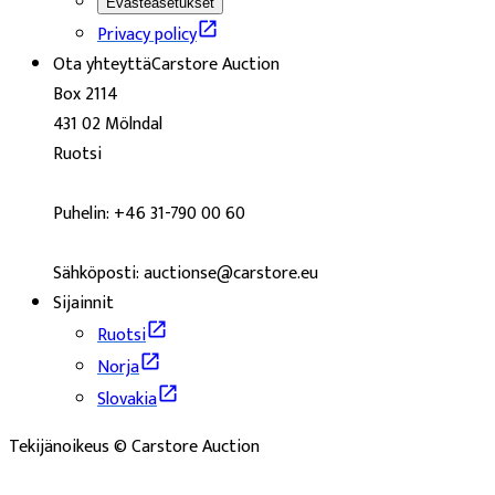
Evästeasetukset
Privacy policy
Ota yhteyttä
Carstore Auction
Box 2114
431 02 Mölndal
Ruotsi
Puhelin: +46 31-790 00 60
Sähköposti: auctionse@carstore.eu
Sijainnit
Ruotsi
Norja
Slovakia
Tekijänoikeus © Carstore Auction