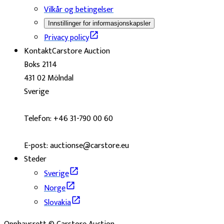
Vilkår og betingelser
Innstillinger for informasjonskapsler
Privacy policy
Kontakt
Carstore Auction
Boks 2114
431 02 Mölndal
Sverige
Telefon: +46 31-790 00 60
E-post: auctionse@carstore.eu
Steder
Sverige
Norge
Slovakia