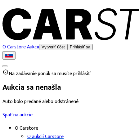
O Carstore Aukcii
Vytvoriť účet
Prihlásiť sa
Na zadávanie ponúk sa musíte prihlásiť
Aukcia sa nenašla
Auto bolo predané alebo odstránené.
Späť na aukcie
O Carstore
O aukcii Carstore